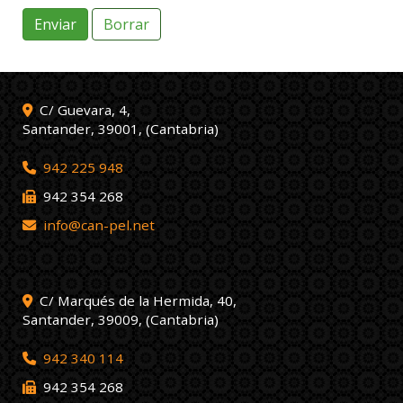
Enviar
Borrar
C/ Guevara, 4,
Santander
,
39001
,
(Cantabria)
942 225 948
942 354 268
info
can-pel.net
C/ Marqués de la Hermida, 40,
Santander
,
39009
,
(Cantabria)
942 340 114
942 354 268