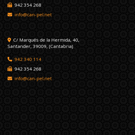
942 354 268
info
can-pel.net
C/ Marqués de la Hermida, 40,
Santander
,
39009
,
(Cantabria)
942 340 114
942 354 268
info
can-pel.net