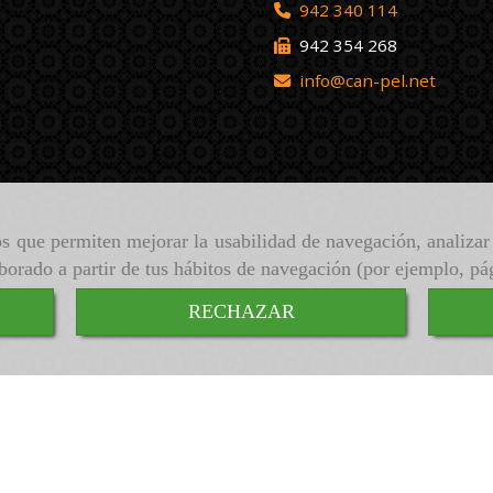
942 340 114
942 354 268
info
can-pel.net
ros que permiten mejorar la usabilidad de navegación, analiza
aborado a partir de tus hábitos de navegación (por ejemplo, pá
RECHAZAR