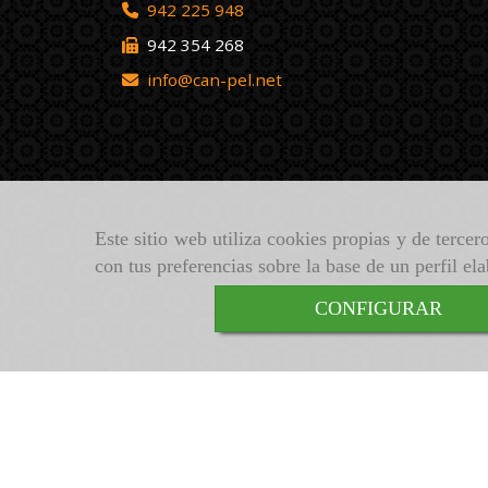
942 225 948
942 354 268
info
can-pel.net
Este sitio web utiliza cookies propias y de terce
con tus preferencias sobre la base de un perfil el
CONFIGURAR
Inicio
Aviso Legal
Política de cookies
Política de Privacidad