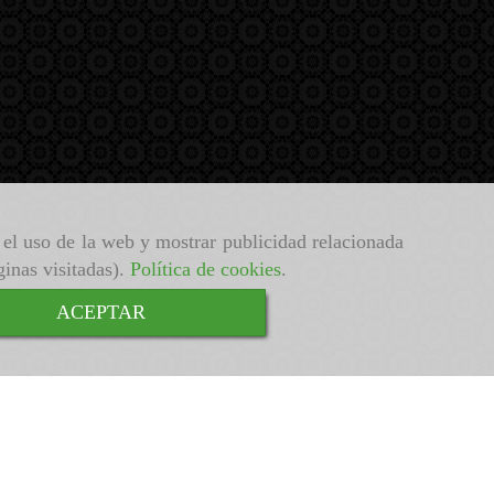
r el uso de la web y mostrar publicidad relacionada
ginas visitadas).
Política de cookies
.
ACEPTAR