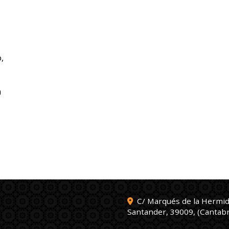
,
a
C/ Marqués de la Hermid
Santander
,
39009
,
(Cantabr