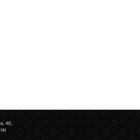
a, 40,
ia)