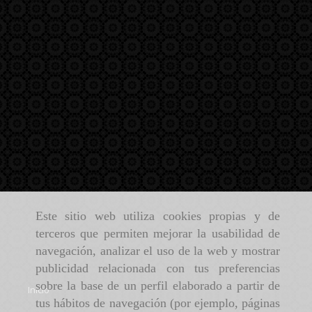
Este sitio web utiliza cookies propias y de
terceros que permiten mejorar la usabilidad de
navegación, analizar el uso de la web y mostrar
publicidad relacionada con tus preferencias
sobre la base de un perfil elaborado a partir de
Inicio
tus hábitos de navegación (por ejemplo, páginas