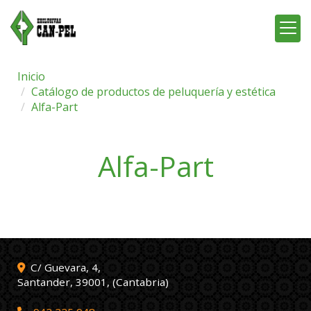
Inicio
Catálogo de productos de peluquería y estética
Alfa-Part
Alfa-Part
C/ Guevara, 4,
Santander
,
39001
,
(Cantabria)