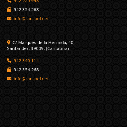
942 225 948
942 354 268
info
can-pel.net
C/ Marqués de la Hermida, 40,
Santander
,
39009
,
(Cantabria)
942 340 114
942 354 268
info
can-pel.net