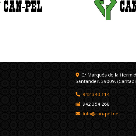
C/ Marqués de la Hermid
Santander
,
39009
,
(Cantabr
942 340 114
942 354 268
info
can-pel.net