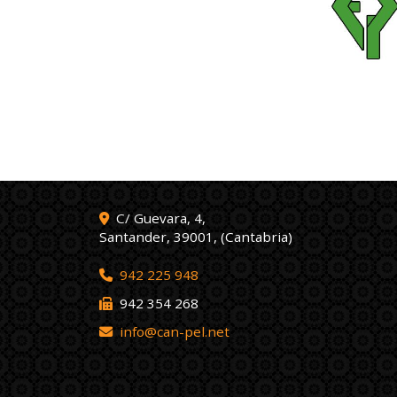
C/ Guevara, 4,
Santander
,
39001
,
(Cantabria)
942 225 948
942 354 268
info
can-pel.net