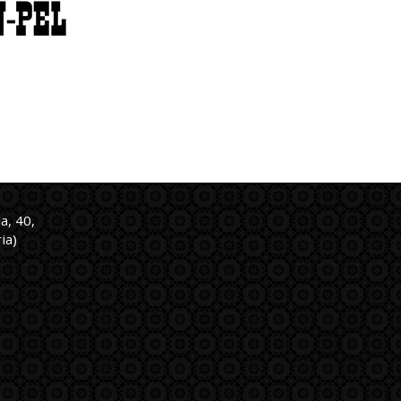
a, 40,
ia)