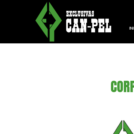
IN
COR